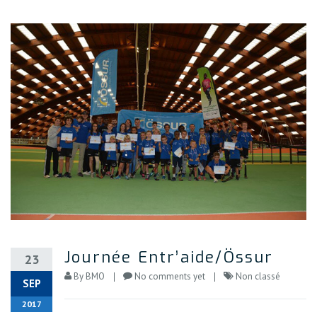
Journée Entr’aide/Össur
23
By
BMO
No comments yet
Non classé
SEP
2017