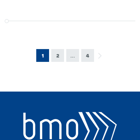
1
2
…
4