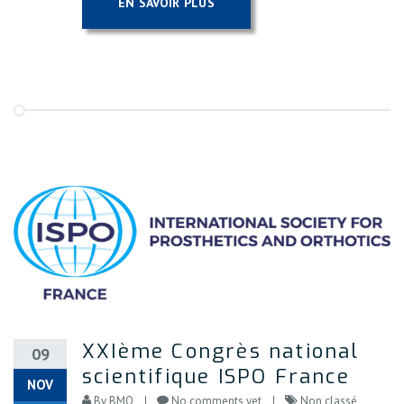
EN SAVOIR PLUS
XXIème Congrès national
09
scientifique ISPO France
NOV
By
BMO
No comments yet
Non classé