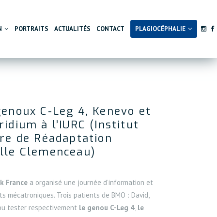
N
PORTRAITS
ACTUALITÉS
CONTACT
PLAGIOCÉPHALIE
sonnalisation
Les déformations crânienne
SES
APPAREILLAGE DU RACHIS
onnalisation
Notre solution
ses de sport
Corset de correction
genoux C-Leg 4, Kenevo et
s
ses de membre inférieur
Orthèse d’immobilisation
idium à l’IURC (Institut
ses de membre supérieur
ire de Réadaptation
lle Clemenceau)
k France
a organisé une journée d’information et
its mécatroniques. Trois patients de BMO : David,
 pu tester respectivement
le genou C-Leg 4
,
le